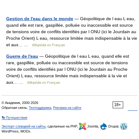
Gestion de l'eau dans le monde
— Géopolitique de l eau L eau,
quand elle est rare, gaspillée, polluée ou inaccessible est source
de tensions voire de conflits identifiés par l ONU (ici le Jourdain au
Proche Orient) L eau, ressource limitée mais indispensable à la vie
et aux… …
Wikipédia en Français
Guerre de l'eau
— Géopolitique de l eau L eau, quand elle est
rare, gaspillée, polluée ou inaccessible est source de tensions
voire de conflits identifiés par l ONU (ici le Jourdain au Proche
Orient) L eau, ressource limitée mais indispensable à la vie et
aux… …
Wikipédia en Français
© Академик, 2000-2026
18+
Обратная связь:
Техподдержка
,
Реклама на сайте
👣 Путешествия
Экспорт словарей на сайты
, сделанные на PHP,
Joomla,
Drupal,
WordPress, MODx.